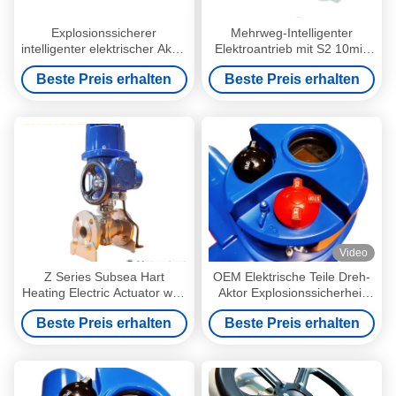
Explosionssicherer
Mehrweg-Intelligenter
intelligenter elektrischer Aktor
Elektroantrieb mit S2 10min
2500NM Mehrdreh-
Motorbetrieb, 4-20mA
Beste Preis erhalten
Beste Preis erhalten
elektrischer Aktor
Steuerung und
Profibus/Profinet/Modbus/HART/
Net/ESD Protokollen
Video
Z Series Subsea Hart
OEM Elektrische Teile Dreh-
Heating Electric Actuator with
Aktor Explosionssicherheit
Thermal Protection and
1200NM Kleiner Dreh-Aktor
Beste Preis erhalten
Beste Preis erhalten
30000/Year Production
Capacity