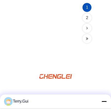
1
2
Social Media
Terry.Gui