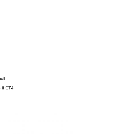
ell
 II CT4