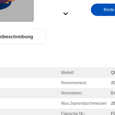
Beste
ktbeschreibung
Modell:
Q
Nennmoment:
2
Nennstrom:
0
Max.Stammdurchmesser:
2
Flansche Nr.:
F