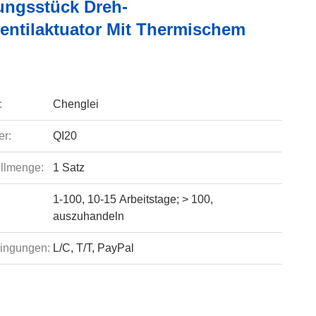
ngsstück Dreh-
ventilaktuator Mit Thermischem
:
Chenglei
r:
QI20
llmenge:
1 Satz
1-100, 10-15 Arbeitstage; > 100,
auszuhandeln
ingungen:
L/C, T/T, PayPal