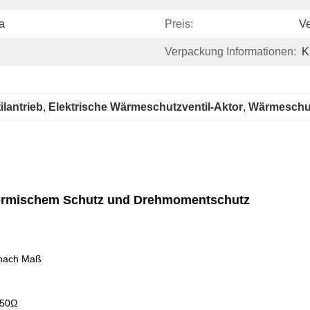
a
Preis:
Ve
Verpackung Informationen:
K
ilantrieb
, 
Elektrische Wärmeschutzventil-Aktor
, 
Wärmeschutz
 thermischem Schutz und Drehmomentschutz
 nach Maß
250Ω