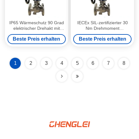
IP65 Wärmeschutz 90 Grad
IECEx SIL-zertifizierter 30
elektrischer Drehakt mit
Nm Drehmoment
ISO5210 Schubflansche für
IP65/IP67/IP68 elektrischer
Beste Preis erhalten
Beste Preis erhalten
HVAC
Drehantrieb für motorisierte
Ventilsteuerung
1
2
3
4
5
6
7
8