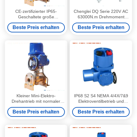
CE-zertifizierter IP65-
Chenglei DQ Serie 220V AC
Geschaltete große
63000N.m Drehmoment
Hochleistungs-Multi-Flangen-
Elektro-Drehantrieb aus
Beste Preis erhalten
Beste Preis erhalten
Elektrische Drehvorrichtung
Aluminiumlegierung für
Ventilklappen, HVAC
Kleiner Mini-Elektro-
IP68 S2 S4 NEMA 4/4X/7&9
Drehantrieb mit normaler
Elektroventilbetrieb und
Temperatur für intelligente
Elektro-Rotationsbetrieb für
Beste Preis erhalten
Beste Preis erhalten
motorisierte Systeme
HVAC- und
Dämpfersteuerung