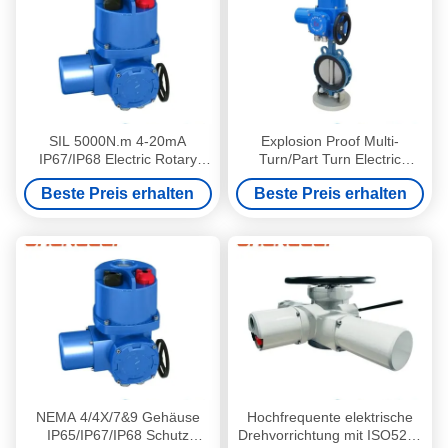
SIL 5000N.m 4-20mA
Explosion Proof Multi-
IP67/IP68 Electric Rotary
Turn/Part Turn Electric
Actuator for Valve
Rotary Actuator with -60 ℃ to
Beste Preis erhalten
Beste Preis erhalten
Automation
70℃ Temperature Range
and Battery Backup
NEMA 4/4X/7&9 Gehäuse
Hochfrequente elektrische
IP65/IP67/IP68 Schutz
Drehvorrichtung mit ISO5210