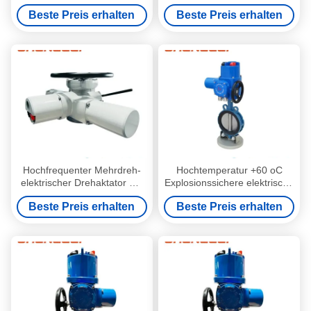
ATEX/Exd
Schubflansche und JB2920
Beste Preis erhalten
Beste Preis erhalten
Drehmoment für die
Ventilautomation
Hochfrequenter Mehrdreh-
Hochtemperatur +60 oC
elektrischer Drehaktator mit
Explosionssichere elektrische
ISO5210-Schubflansche und
Drehvorrichtung mit einer
Beste Preis erhalten
Beste Preis erhalten
JB2920-Drehmoment für die
Produktionskapazität von
Ventilautomation
30000 pro Jahr